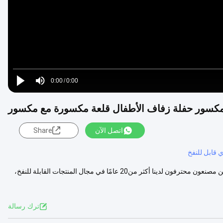
Loaded
:
0%
0:00
/
0:00
Play
Mute
Current
Duration
مكسور حفلة زفاف الأطفال قلعة مكسورة مع مكسور
Time
اتصل الآن
Share
 قابل للنفخ
قوانغتشو شينتشنغ للمعدات الترفيهية القابلة للنفخ المحدودة وصف المنتج: نحن مصنعون محترفون لدينا أكثر من20 عامًا في مجال المنتجات القابلة للنفخ،
ترك رسالة