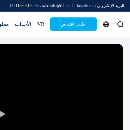
البريد الإلكتروني info@reliableinflatable.com
هاتف 86--13711630819


VR
الأحداث
معلو
اطلب اقتباس