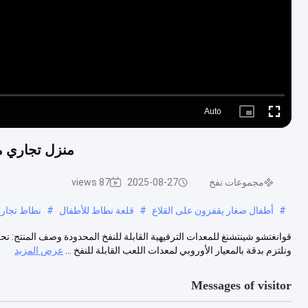
Auto
Picture-
Fullscreen
in-
Picture
منزل تجاري 
مجموعات نفخ
2025-08-27
87 views
#
أطفال صغار يقفزون على القلاع
#
قلعة نطاط للأطفال
#
نطاط تجاري
ونلتزم بدقة بالمعيار الأوروبي لمعدات اللعب القابلة للنفخ ...
عرض المزيد
Messages of visitor