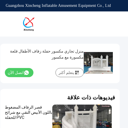
Guangzhou Xincheng Inflatable Amusement Equipment Co., Ltd
منزل تجاري مكسور حفلة زفاف الأطفال قلعة
مكسورة مع مكسور
يتعلم أكثر
اتصل الآن
فيديوهات ذات علاقة
قصر الزفاف المضغوط
باللون الأبيض النقي مع شرائح
PVC للحفلة