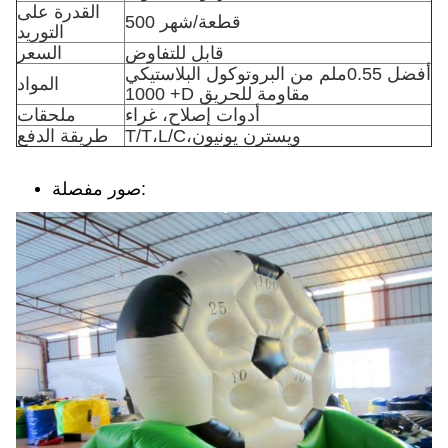
القدرة على
500 قطعة/شهر
التوريد
قابل للتفاوض
السعر
أفضل 0.55ملم من البروتوكول البلاستيكي
المواد
+ 1000D مقاومة للحريق
أدوات إصلاح، غراء
ملحقات
T/T،L/C،ويسترن يونيون
طريقة الدفع
صور مفصلة: