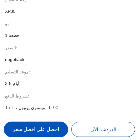
XP35
مو:
1 قطعة
السعر:
negotiable
موعد التسليم:
3-5 أيام
شروط الدفع:
T / T ، ويسترن يونيون ، L / C.
احصل على افضل سعر
الدردشة الآن