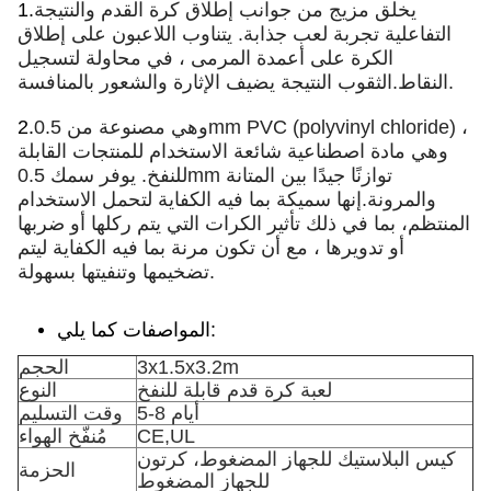
يخلق مزيج من جوانب إطلاق كرة القدم والنتيجة
1.
التفاعلية تجربة لعب جذابة. يتناوب اللاعبون على إطلاق
الكرة على أعمدة المرمى ، في محاولة لتسجيل
النقاط.الثقوب النتيجة يضيف الإثارة والشعور بالمنافسة.
وهي مصنوعة من 0.5mm PVC (polyvinyl chloride) ،
2.
وهي مادة اصطناعية شائعة الاستخدام للمنتجات القابلة
للنفخ. يوفر سمك 0.5mm توازنًا جيدًا بين المتانة
والمرونة.إنها سميكة بما فيه الكفاية لتحمل الاستخدام
المنتظم، بما في ذلك تأثير الكرات التي يتم ركلها أو ضربها
أو تدويرها ، مع أن تكون مرنة بما فيه الكفاية ليتم
تضخيمها وتنفيتها بسهولة.
المواصفات كما يلي:
3x1.5x3.2m
الحجم
لعبة كرة قدم قابلة للنفخ
النوع
5-8 أيام
وقت التسليم
CE,UL
مُنفّخ الهواء
كيس البلاستيك للجهاز المضغوط، كرتون
الحزمة
للجهاز المضغوط