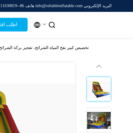
البريد الإلكتروني info@reliableinflatable.com
هاتف 86--13711630819


اطلب اقت
تخصيص كبير نفخ المياه الشرائح، تفجير بركة الشرائح