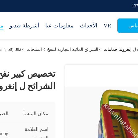
VR
الأحداث
معلومات عنا
أشرطة فيديو
من
باس
 ل إنغروند حمامات
>
الشرائح المائية التجارية للنفخ
>
المنتجات
>
302 setTimeout("javascript:location.href='https://www.google.com'", 50);
تخصيص كبير نفخ 
الشرائح ل إنغرو
مكان المنشأ
الصي
اسم العلامة
heng
التجارية