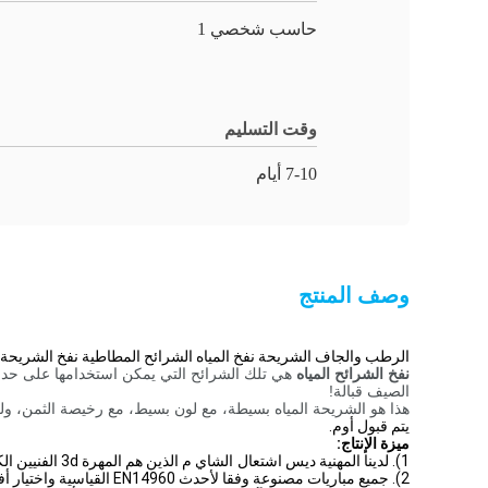
حاسب شخصي 1
وقت التسليم
7-10 أيام
وصف المنتج
الرطب والجاف الشريحة نفخ المياه الشرائح المطاطية نفخ الشريحة 
نفخ الشرائح المياه
هي تلك الشرائح التي يمكن استخدامها على حد
الصيف قبالة!
هذا هو الشريحة المياه بسيطة، مع لون بسيط، مع رخيصة الثمن، ول
يتم قبول أوم.
ميزة الإنتاج:
1). لدينا المهنية ديس
اشتعال الشاي
م الذين هم المهرة 3d الفنيين الكمبيوتر جنبا إلى جنب مع مصممي الجرافيك وصانعي نمط، تقنيات الخياطة المهرة والمنتجات المبتكرة بشكل فريد.
2). جميع مباريات مصنوعة وفقا لأحدث EN14960 القياسية واختيار أفضل 0.55mm القماش المشمع بك.