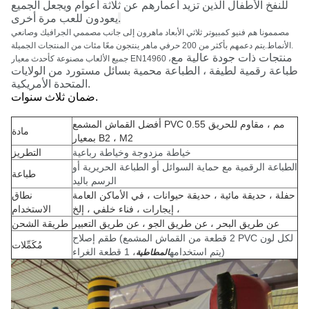
للنفخ الأطفال الذين تزيد أعمارهم عن ثلاثة أعوام ويجعل الجميع
يعودون للعب مرة أخرى
.
مصممونا هم فنيو كمبيوتر ثلاثي الأبعاد ماهرون إلى جانب مصممي الجرافيك وصانعي
الأنماط.يتم دعمهم بأكثر من 200 حرفي ماهر ينتجون معًا مئات من المنتجات الجميلة.
منتجات ذات جودة عالية مع
جميع الألعاب مصنوعة كأحدث معيار EN14960 ،
طباعة رقمية لطيفة ، الطباعة محمية بسائل مستورد من الولايات
المتحدة الأمريكية.
ضمان ثلاث سنوات.
أفضل القماش المشمع PVC 0.55 مم ، مقاوم للحريق
مادة
بمعيار B2 ، M2
خياطة مزدوجة وخياطة رباعية
التطريز
الطباعة الرقمية مع حماية السوائل أو الطباعة الحريرية أو
طباعة
الرسم باليد
حفلة ، حديقة مائية ، حديقة حيوانات ، في الأماكن العامة
نطاق
، إيجارات ، فناء خلفي ، إلخ
الاستخدام
عن طريق البحر ، عن طريق الجو ، عن طريق التعبير
طريقة الشحن
طقم إصلاح (2 قطعة من القماش المشمع PVC لكل لون
مُكَمِّلات
، 1 قطعة الغراء)
يتم استخدامه
المطاطية