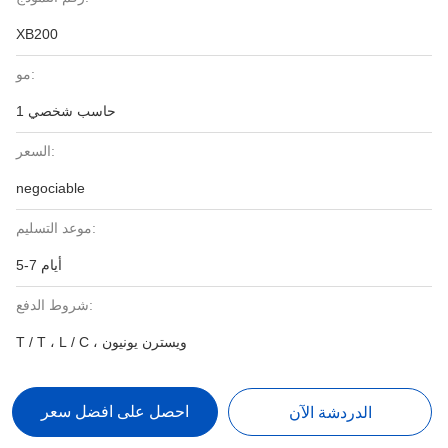
XB200
مو:
حاسب شخصي 1
السعر:
negociable
موعد التسليم:
5-7 أيام
شروط الدفع:
T / T ، L / C ، ويسترن يونيون
احصل على افضل سعر
الدردشة الآن