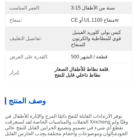
3-15 سنة من الأطفال
العمر المناسب:
CE أو UL منفاخ 1100w
منفاخ:
كيس بولي كلوريد الفينيل 
قوي للمطاطية والكرتون 
تفاصيل التغليف:
للمنفاخ
500 قطعة / الشهر
القدرة على العرض:
, 
قلعة نطاط للأطفال الصغار
إبراز:
نطاط داخلي قابل للنفخ
وصف المنتج
توفر الارتدادات القابلة للنفخ دائمًا المرح والإثارة للأطفال في
الحفلات والمناسبات الخاصة.لقد استغرقت Xincheng وقتًا ولم
تقطع أي شيء في تصميم وتصنيع الحراس القابل للنفخ عالي
الجودة
بألوان وموضوعات وأحجام مختلفة.يجذب الحارس القابل