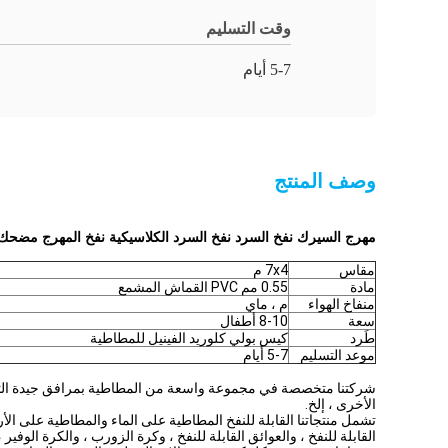
وقت التسليم
5-7 أيام
وصف المنتج
مهرج السيرك نفخ السرد نفخ السرد الكلاسيكية نفخ المهرج مضحك ن
مقاس
7x4 م
مادة
0.55 مم PVC القماش المشمع
منفاخ الهواء
م ، ماي
سعة
8-10 أطفال
طَرد
كيس بولي كلوريد الفينيل للمطاطية
موعد التسليم
5-7 أيام
شركتنا متخصصة في مجموعة واسعة من المطاطية بمرافق جيدة التجهيز 
الأخرى ، إلخ.
تشمل منتجاتنا القابلة للنفخ المطاطية على الماء والمطاطية على الأرض 
القابلة للنفخ ، والعوائق القابلة للنفخ ، وكرة الزورب ، والكرة الوفير ،