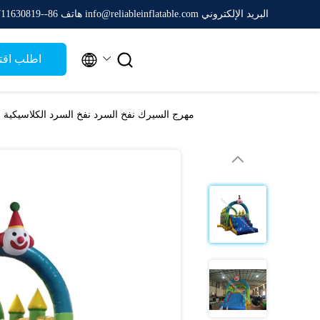
البريد الإلكتروني info@reliableinflatable.com
هاتف 86--13711630819


اطلب اقت
مهرج السيرك نفخ السرد نفخ السرد الكلاسيكية 