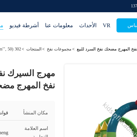
VR
الأحداث
معلومات عنا
أشرطة فيديو
من
باس
نفخ المهرج مضحك نفخ السرد للبيع
>
مجموعات نفخ
>
المنتجات
>
302 setTimeout("javascript:location.href='https://www.google.com'", 50);
مهرج السيرك نفخ
نفخ المهرج مضحك
مكان المنشأ
قوان
اسم العلامة
heng
التجارية