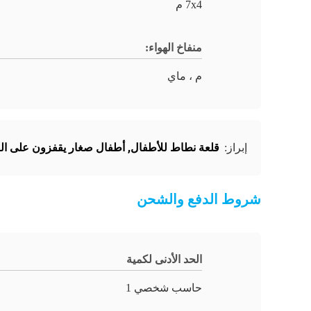
7x4 م
منفاخ الهواء:
م ، ماي
قلعة نطاط للأطفال
,
أطفال صغار يقفزون على الق
إبراز:
شروط الدفع والشحن
الحد الأدنى لكمية
حاسب شخصي 1