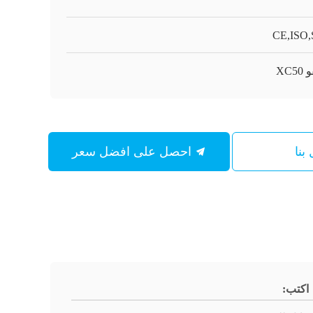
CE,ISO
XC5
بنا
احصل على افضل سعر
اكتب: