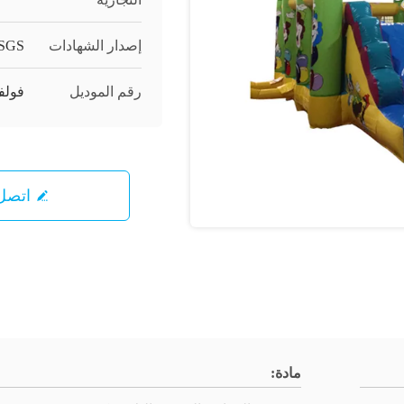
إصدار الشهادات
,SGS
رقم الموديل
فولفو 0
اتصل 
مادة: