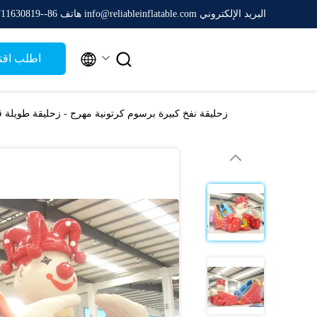
البريد الإلكتروني info@reliableinflatable.com
هاتف 86--13711630819


اطلب اقت
زحليقة نفخ كبيرة برسوم كرتونية مهرج - زحليقة طويلة ق