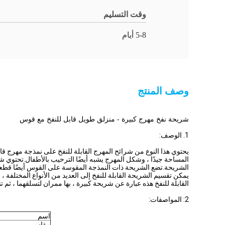
وقت التسليم
5-8 أيام
وصف المنتج
شريحة نفخ مهرج كبيرة - منزلق طويل قابل للنفخ مع قوس
1. الوصف:
يحتوي هذا النوع من شرائح المهرج القابلة للنفخ على نمذجة مهرج قابل
المساحة جيدًا ، وشكل المهرج يشبه أيضًا الترحيب بالأطفال.تحتوي ش
الشريحة.تضع الشريحة ذات النمذجة المقوسة على القوس أيضًا قطعة
يمكن تقسيم الشريحة القابلة للنفخ إلى العديد من الأنواع المختلفة ، مث
القابلة للنفخ هذه عبارة عن شريحة كبيرة ، بها ممران لتسلقهما ، ثم ت
2: المواصفات:
اسم
مقاس