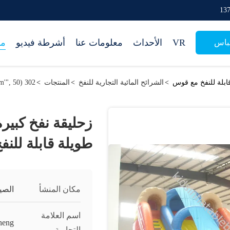
VR
الأحداث
معلومات عنا
أشرطة فيديو
من
باس
ابلة للنفخ مع قوس
>
الشرائح المائية التجارية للنفخ
>
المنتجات
>
302 setTimeout("javascript:location.href='https://www.google.com'", 50);
زحليقة نفخ كبير
طويلة قابلة للن
مكان المنشأ
الصي
اسم العلامة
heng
التجارية