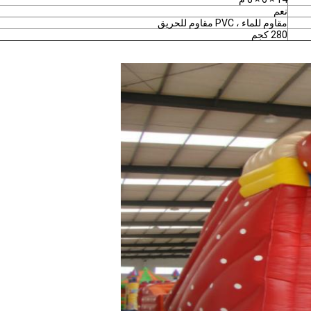
نعم
مقاوم للماء ، PVC مقاوم للحريق
280 كجم