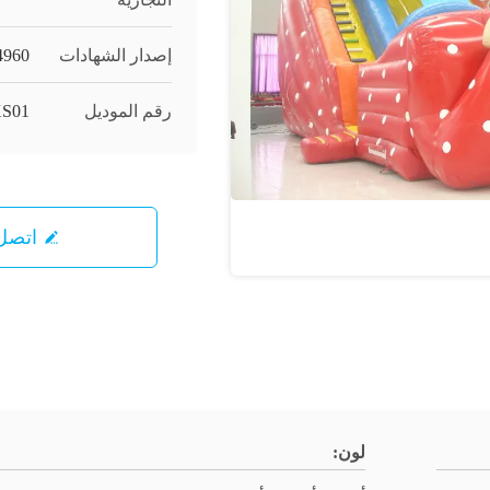
إصدار الشهادات
4960
رقم الموديل
S01
اتصل 
لون: