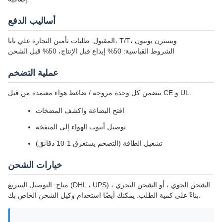
أساليب الدفع
المقبول: طلبات تأمين التجارة علي بابا، T/T، ويسترن يونيون
الشروط القياسية: 50% إيداع قبل الإنتاج، 50% قبل الشحن
عملية التضخم
تتضمن كل وحدة مروحة / ضاغط هواء معتمدة من قبل CE و UL.
افتح البضاعة واكشف المضخات
توصيل أنبوب الهواء إلى المنفخة
تشغيل الطاقة (التضخم يستغرق 1-10 دقائق)
خيارات الشحن
متاح: التوصيل السريع (DHL ، UPS) ، الشحن الجوي ، أو الشحن البحري
بناءً على كمية الطلب. يمكنك أيضًا استخدام وكيل الشحن الخاص بك.