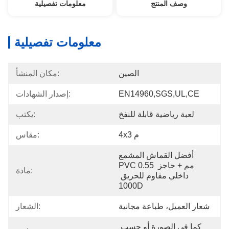
وصف المنتج
معلومات تفصيلية
معلومات تفصيلية
الصين
مكان المنشأ:
EN14960,SGS,UL,CE
إصدار الشهادات:
لعبة رياضية قابلة للنفخ
يكتب:
4x3 م
مقاس:
أفضل القماش المشمع 
PVC 0.55 مم + حاجز 
مادة:
داخلي مقاوم للحريق 
1000D
شعار العميل، طباعة مجانية
الشعار:
كما في الصورة أو حسب 