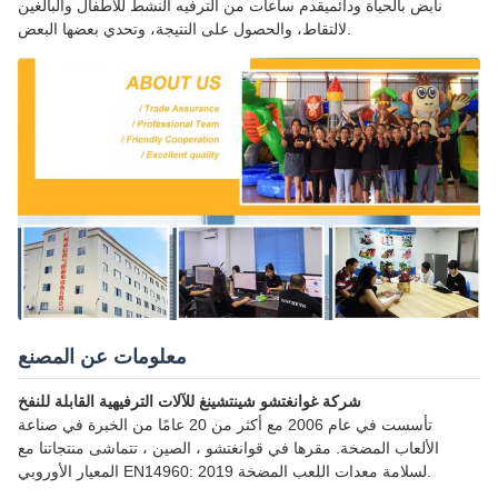
نابض بالحياة ودائميقدم ساعات من الترفيه النشط للأطفال والبالغين
لالتقاط، والحصول على النتيجة، وتحدي بعضها البعض.
معلومات عن المصنع
شركة غوانغتشو شينتشينغ للآلات الترفيهية القابلة للنفخ
تأسست في عام 2006 مع أكثر من 20 عامًا من الخبرة في صناعة
الألعاب المضخة. مقرها في قوانغتشو ، الصين ، تتماشى منتجاتنا مع
المعيار الأوروبي EN14960: 2019 لسلامة معدات اللعب المضخة.