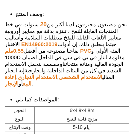
وصف المنتج:
20
نحن مصنعون محترفون لدينا أكثر من
سنوات في خط
المنتجات القابلة للنفخ ، تلتزم بدقة مع معايير أوروبية
معايير الألعاب القابلة للنفخ متطلبات السلامة وأساليب
حيثما ينطبق ذلك، إن أدوات
EN14960:2019
الاختبار
الفئة الأولى و
0.55ملم PVC
نفاخنا مصنوعة من أفضل
1000D مقاومة للنار في بي في سي في الداخل لضمان
الجودة العالية ومتانة منتجاتناومصممة لتحمل الاستخدام
الشديد في كل من البيئات الداخلية والخارجيةإنه الخيار
المثالي
الاستخدام الشخصي
,
الاستخدام التجاري
,
إعادة
.
البيع
أو
الإيجار
المواصفات كما يلي:
6x4.9x4.8m
الحجم
مزيج قابلة للنفخ
النوع
5-10 أيام
وقت الإنتاج