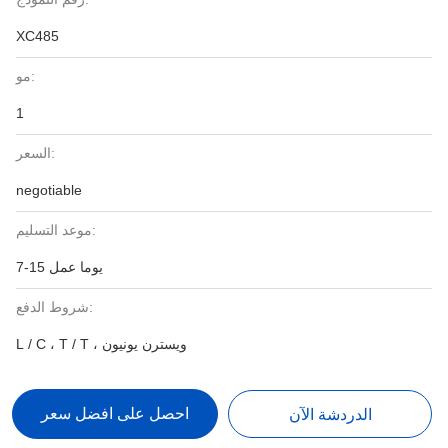
XC485
مو:
1
السعر:
negotiable
موعد التسليم:
7-15 يوما عمل
شروط الدفع:
L / C ، T / T ، ويسترن يونيون
احصل على افضل سعر
الدردشة الآن