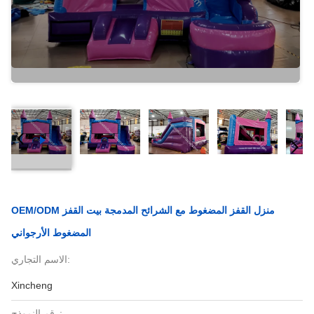
OEM/ODM منزل القفز المضغوط مع الشرائح المدمجة بيت القفز
المضغوط الأرجواني
الاسم التجاري:
Xincheng
رقم النموذج: