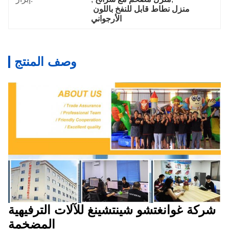
منزل نطاط قابل للنفخ باللون 
الأرجواني
وصف المنتج
شركة غوانغتشو شينتشينغ للآلات الترفيهية
المضخمة