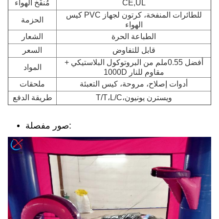
CE,UL
مُنفّخ الهواء
كيس PVC للطائرات المنفخة، كرتون لجهاز
الحزمة
الهواء
الطباعة الحرة
الشعار
قابل للتفاوض
السعر
أفضل 0.55ملم من البروتوكول البلاستيكي +
المواد
1000D مقاوم للنار
أدوات إصلاح، مروحة، كيس التعبئة
ملحقات
T/T،L/C،ويسترن يونيون
طريقة الدفع
صور مفصلة: