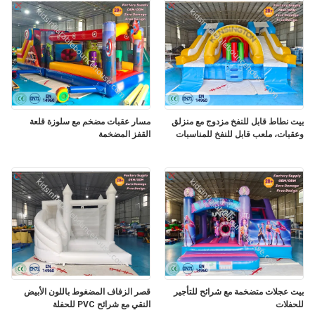
بيت نطاط قابل للنفخ مزدوج مع منزلق
مسار عقبات مضخم مع سلوزة قلعة
وعقبات، ملعب قابل للنفخ للمناسبات
القفز المضخمة
بيت عجلات متضخمة مع شرائح للتأجير
قصر الزفاف المضغوط باللون الأبيض
للحفلات
النقي مع شرائح PVC للحفلة