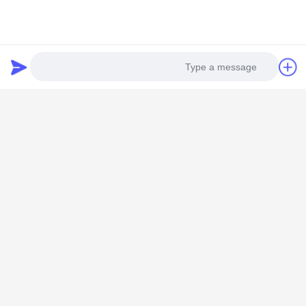
وسائل التواصل الاجتماعي
اتصل سريعًا
Photo
Video Call
هاتف
0086-13711630819
Audio Call
بريد إلكتروني
info@reliableinflatable.com
عنوان